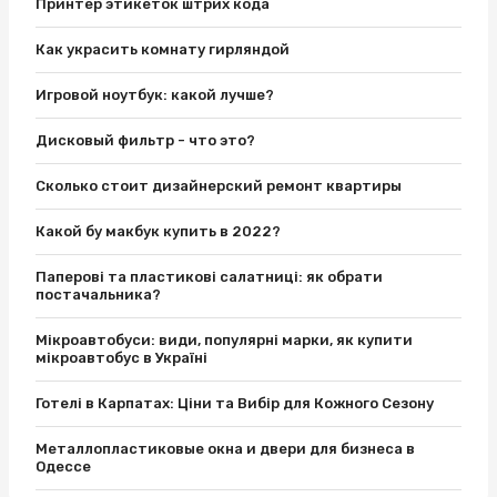
Принтер этикеток штрих кода
Как украсить комнату гирляндой
Игровой ноутбук: какой лучше?
Дисковый фильтр - что это?
Сколько стоит дизайнерский ремонт квартиры
Какой бу макбук купить в 2022?
Паперові та пластикові салатниці: як обрати
постачальника?
Мікроавтобуси: види, популярні марки, як купити
мікроавтобус в Україні
Готелі в Карпатах: Ціни та Вибір для Кожного Сезону
Металлопластиковые окна и двери для бизнеса в
Одессе