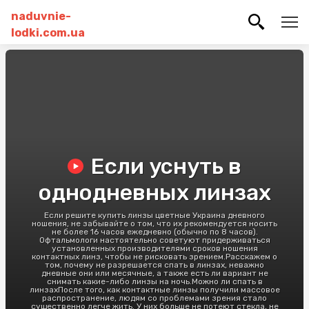
naduvnie-
lodki.com.ua
Если уснуть в
однодневных линзах
Если решите купить линзы цветные Украина дневного
ношения, не забывайте о том, что их рекомендуется носить
не более 16 часов ежедневно (обычно по 8 часов).
Офтальмологи настоятельно советуют придерживаться
установленных производителями сроков ношения
контактных линз, чтобы не рисковать зрением.Расскажем о
том, почему не разрешается спать в линзах, неважно
дневные они или месячные, а также есть ли вариант не
снимать какие-либо линзы на ночь.Можно ли спать в
линзахПосле того, как контактные линзы получили массовое
распространение, людям со проблемами зрения стало
существенно легче жить. У них больше не потеют стекла, не