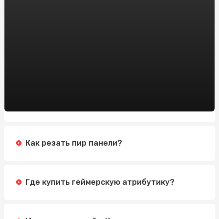
Поліграф у правосудді: вплив на прийняття рішень
Автошкола на Позняках: реальные преимущества для
учеников
Експертиза детектор брехні: сучасний метод
встановлення істини
Тест на поліграфі: як працює та коли він потрібен
Чоловічі браслети з гравіюванням онлайн: стильна
персоналізація для кожного
Как резать пир панели?
Где купить геймерскую атрибутику?