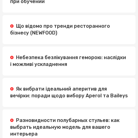
при обучении
Що відомо про тренди ресторанного
бізнесу (NEWFOOD)
Небезпека безлікування геморою: наслідки
і можливі ускладнення
Як вибрати ідеальний аперитив для
вечірки: поради щодо вибору Aperol та Baileys
Разновидности полубарных стульев: как
выбрать идеальную модель для вашего
интерьера