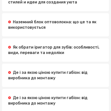
стилей и идеи для создания уюта
Наземний блок оптоволокна: що це та як
використовується
Як обрати іригатор для зубів: особливості,
види, переваги та недоліки
Де і за якою ціною купити габіон: від
виробника до монтажу
Де і за якою ціною купити габіон: від
виробника до монтажу